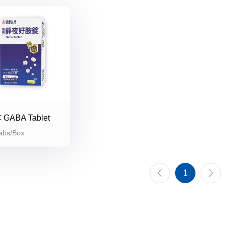
 GABA Tablet
abs/Box
1