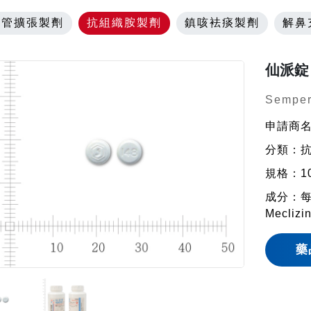
氣管擴張製劑
抗組織胺製劑
鎮咳袪痰製劑
解鼻
仙派錠
Semper
申請商
分類：
規格：1
成分：
Meclizi
藥