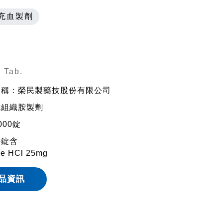
充血製劑
 Tab.
名稱：榮民製藥技股份有限公司
抗組織胺製劑
000錠
每錠含
ne HCl 25mg
品資訊