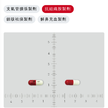
支氣管擴張製劑
抗組織胺製劑
鎮咳袪痰製劑
解鼻充血製劑