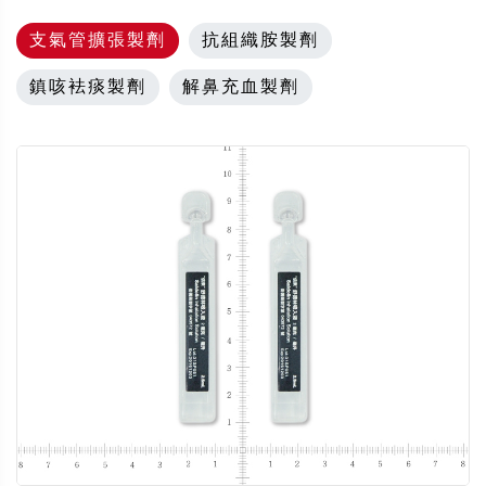
支氣管擴張製劑
抗組織胺製劑
鎮咳袪痰製劑
解鼻充血製劑