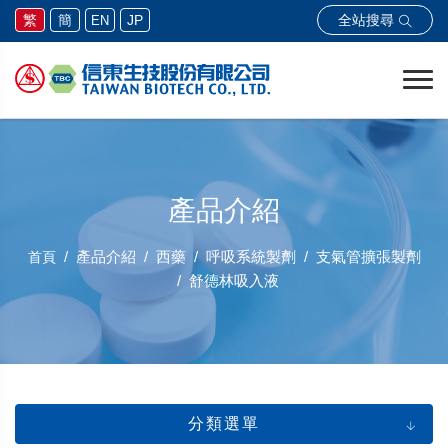
全站搜尋
繁
簡
JP
EN
產品介紹
產品介紹
西藥
呼吸系統製劑
支氣管擴張製劑
首頁
舒德林吸入液
分類選單