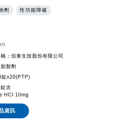
弛劑
性功能障礙
ab.
名稱：信東生技股份有限公司
安胎製劑
錠x20(PTP)
每錠含
ne HCl 10mg
品資訊