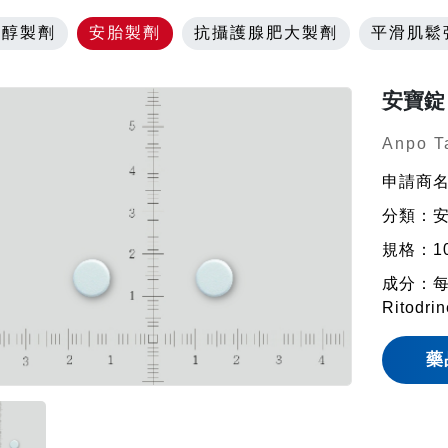
固醇製劑
安胎製劑
抗攝護腺肥大製劑
平滑肌鬆
安寶錠
Anpo T
申請商
分類：
規格：10
成分：
Ritodri
藥